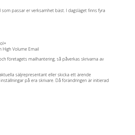
 som passar er verksamhet bäst. I dagsläget finns fyra
rol+
h High Volume Email
h företagets mailhantering, så påverkas skrivarna av
aktuella säljrepresentant eller skicka ett ärende
a inställningar på era skrivare. Då förändringen är initierad