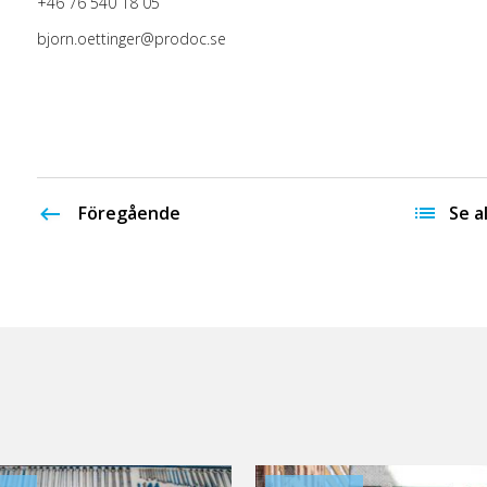
+46 76 540 18 05
bjorn.oettinger@prodoc.se
Föregående
Se al