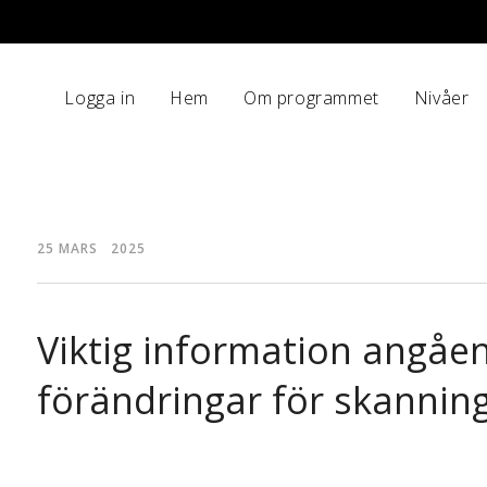
Logga in
Hem
Om programmet
Nivåer
25 MARS 2025
Viktig information angåe
förändringar för skannin