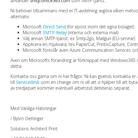
använder
smtp.office365.com
som SMTP tjänst.
Ni behöver tillsammans med er IT-avdelning avgöra vilken metod
alternativ:
Microsoft
Direct Send
(för epost inom det egna bolaget)
Microsoft
SMTP Relay
(interna och externa mail)
Välj annan SMTP-tjänst: ex Smtp2go, Mailgun (EU-servrar)
Applicera en mjukvara, tex PaperCut, PrintixCapture, Cont
Microsoft föreslår även Azure Communication Services oc
Även om Microsofts förändring är förknippat med Windows365 oc
detta.
Kontakta oss gärna om ni har frågor. Ni kan givetvis kontakta er 
till
Servicedesk
som en change om ni vill att vi hjälper till att byt
av tredjepart kommer eventuell arbetstid debiteras separat.
Med Vänliga Hälsningar
/ Björn Oettinger
Solutions Architect Print